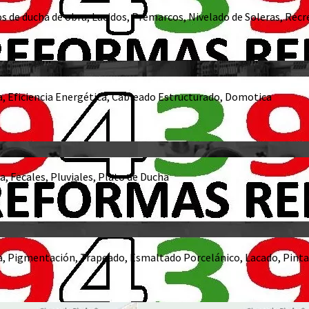
s de ducha de obra, Lucidos, Premarcos, Nivelado de Soleras, Recre
a, Eficiencia Energética, Cableado Estructurado, Domotica
a, Fecales, Pluviales, Plato de Ducha
, Pigmentación, Trapeado, Esmaltado Porcelánico, Lacado, Pinta