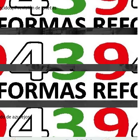
cidos, Previsión de grietas
do de azulejos