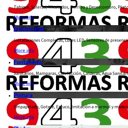
Tabique, Soleras, Alicatados, Derribo y Desescombro, Plato
More info
Electricidad
Instalaciones Completas, Luces LED, Sensores de presenci
More info
Fontaneria
Sanitarios, Mamparas, Calefacción, Calderas, Agua Sanitari
More info
Pintura
Empapelado, Gotele, Estuco, Imitación a marmol y madera
More info