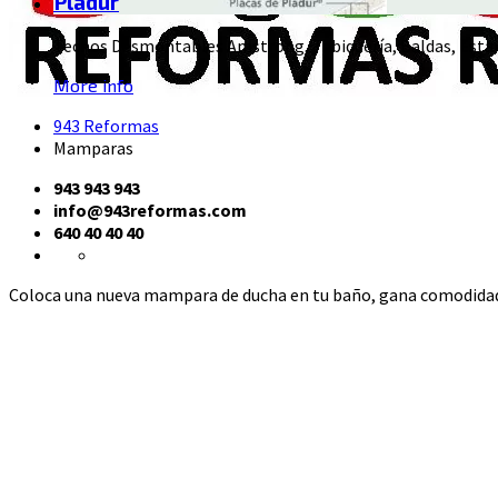
Pladur
Techos Desmontables Amstrong, Tabiquería, Baldas, Estan
More info
943 Reformas
Mamparas
943 943 943
info@943reformas.com
640 40 40 40
Coloca una nueva mampara de ducha en tu baño, gana comodidad y